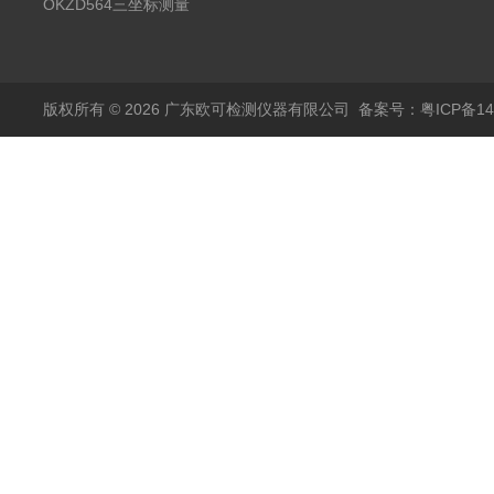
测量仪
OKZD564三坐标测量
仪
版权所有 © 2026 广东欧可检测仪器有限公司
备案号：粤ICP备14