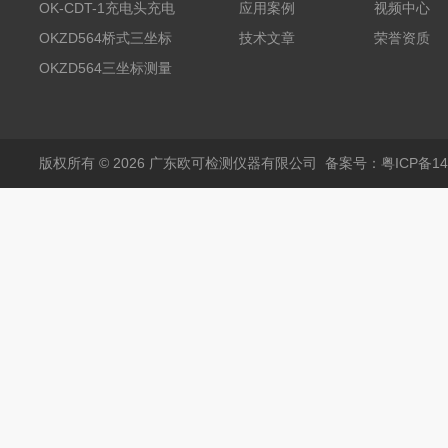
测试系统
OK-CDT-1充电头充电
应用案例
视频中心
宝测试系统
OKZD564桥式三坐标
技术文章
荣誉资质
测量仪
OKZD564三坐标测量
仪
版权所有 © 2026 广东欧可检测仪器有限公司
备案号：粤ICP备14