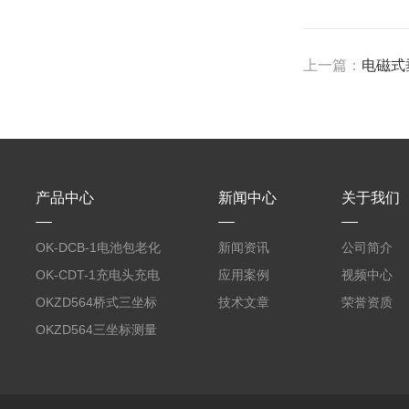
上一篇：
电磁式
产品中心
新闻中心
关于我们
OK-DCB-1电池包老化
新闻资讯
公司简介
测试系统
OK-CDT-1充电头充电
应用案例
视频中心
宝测试系统
OKZD564桥式三坐标
技术文章
荣誉资质
测量仪
OKZD564三坐标测量
仪