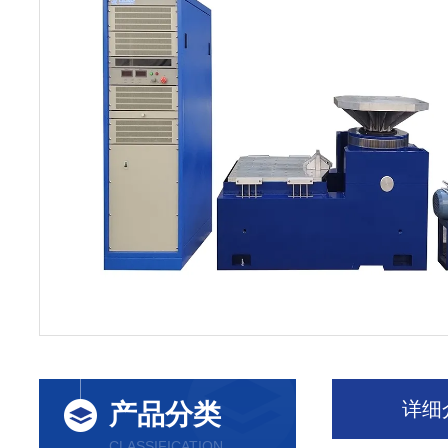
详细
产品分类
CLASSIFICATION