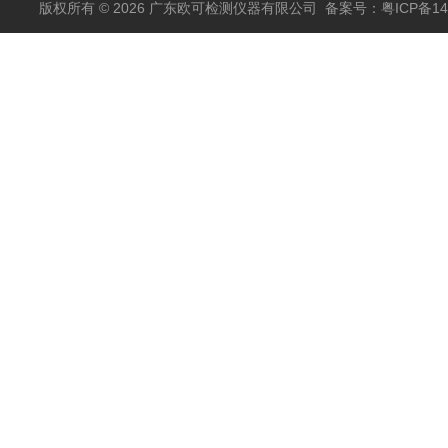
版权所有 © 2026 广东欧可检测仪器有限公司
备案号：粤ICP备14