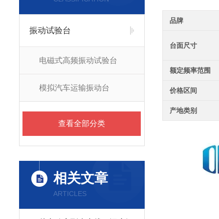
品牌
振动试验台
台面尺寸
电磁式高频振动试验台
额定频率范围
模拟汽车运输振动台
价格区间
产地类别
查看全部分类
相关文章
ARTICLES