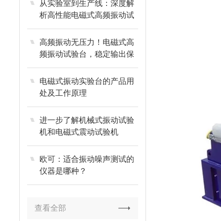
从实验室到生产线：深度解
析高性能电磁式高频振动试
验台的关键技术参数与选型
指南
高频振动无压力！电磁式高
频振动试验台，稳定输出保
障测试精度
电磁式振动实验台的产品用
处及工作原理
进一步了解机械式振动试验
机和电磁式震动试验机​
欧可：适合振动噪声测试的
仪器是哪种？
查看全部