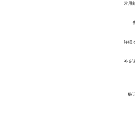
常用
详细
补充
验