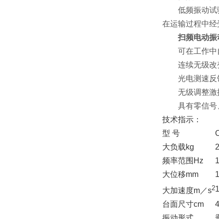
低频振动试验、
在运输过程中经
扫频电动振
可在工作中自
连续无级改变
光电测速反馈
无级调整激振
具有零信号、
技术指示：
型 号
大负载kg
频率范围Hz
大位移mm
2
大加速度m／s
台面尺寸cm
振动形式