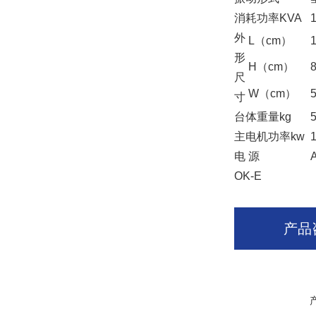
消耗功率KVA
1
外
L（cm）
形
H（cm）
尺
W（cm）
寸
台体重量kg
主电机功率kw
电 源
OK-E
产品