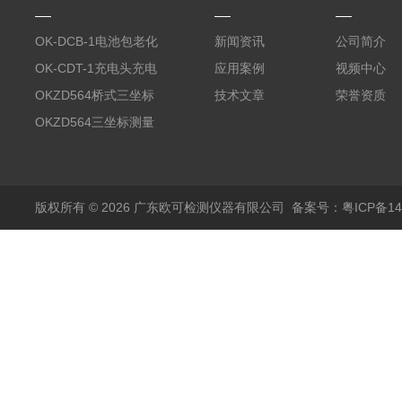
OK-DCB-1电池包老化
新闻资讯
公司简介
测试系统
OK-CDT-1充电头充电
应用案例
视频中心
宝测试系统
OKZD564桥式三坐标
技术文章
荣誉资质
测量仪
OKZD564三坐标测量
仪
版权所有 © 2026 广东欧可检测仪器有限公司
备案号：粤ICP备14