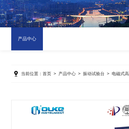
产品中心
当前位置：
首页
>
产品中心
>
振动试验台
>
电磁式高