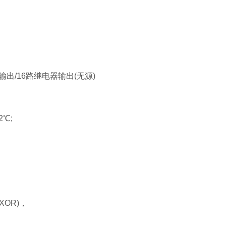
输出/16路继电器输出(无源)
2℃;
OR)，