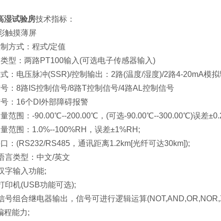
高湿试验房
技术指标：
彩触摸薄屏
方式：程式/定值
型：两路PT100输入(可选电子传感器输入)
压脉冲(SSR)/控制输出：2路(温度/湿度)/2路4-20mA模拟
8路IS控制信号/8路T控制信号/4路AL控制信号
：16个DI外部障碍报警
-90.00℃--200.00℃，(可选-90.00℃--300.00℃)误差±0.
：1.0%--100%RH，误差±1%RH;
RS232/RS485，通讯距离1.2km[光纤可达30km]);
言类型：中文/英文
字输入功能;
机(USB功能可选);
组合继电器输出，信号可进行逻辑运算(NOT,AND,OR,NOR,X
程能力;