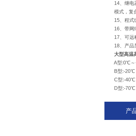
14、继电器
模式，复合
15、程式编辑
16、带网络
17、可远程
18、产品显
大型高温
A型:0℃～+1
B型:-20℃～+
C型:-40℃～+
D型:-70℃～+
产