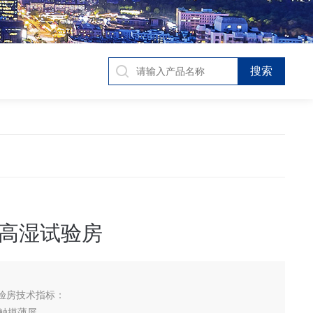
高湿试验房
验房技术指标：
触摸薄屏