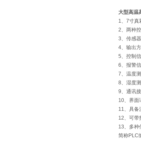
大型高温
1、7寸真
2、两种控制
3、传感器类
4、输出方式：电
5、控制信号：
6、报警信号
7、温度测量范围：
8、湿度测量范围
9、通讯接口：(
10、界面语
11、具备汉
12、可带打印
13、多种信号
简称PLC编