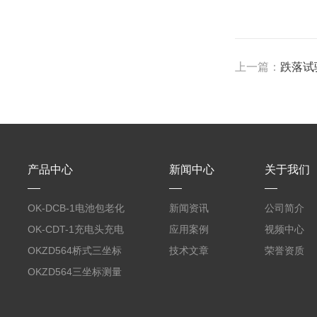
上一篇：
跌落试
产品中心
新闻中心
关于我们
OK-DCB-1电池包老化
新闻资讯
公司简介
测试系统
OK-CDT-1充电头充电
应用案例
视频中心
宝测试系统
OKZD564桥式三坐标
技术文章
荣誉资质
测量仪
OKZD564三坐标测量
仪