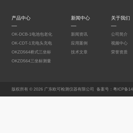
产品中心
新闻中心
关于我们
OK-DCB-1电池包老化
新闻资讯
公司简介
测试系统
OK-CDT-1充电头充电
应用案例
视频中心
宝测试系统
OKZD564桥式三坐标
技术文章
荣誉资质
测量仪
OKZD564三坐标测量
仪
版权所有 © 2026 广东欧可检测仪器有限公司
备案号：粤ICP备14