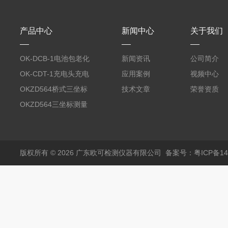
产品中心
新闻中心
关于我们
OK-DCB-1电池包老化
新闻资讯
公司简介
测试系统
OK-CDT-1充电头充电
应用案例
视频中心
宝测试系统
OKZD564桥式三坐标
技术文章
荣誉资质
测量仪
OKZD564三坐标测量
仪
版权所有 © 2026 广东欧可检测仪器有限公司
备案号：粤ICP备14