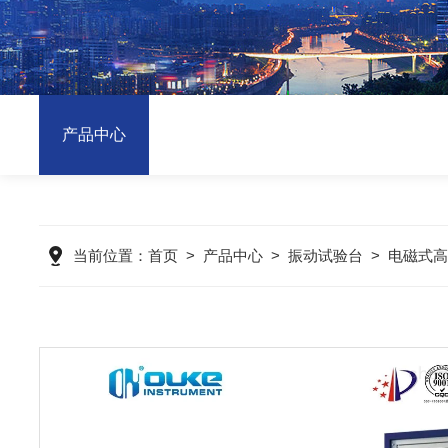
产品中心
当前位置：
首页
>
产品中心
>
振动试验台
>
电磁式高