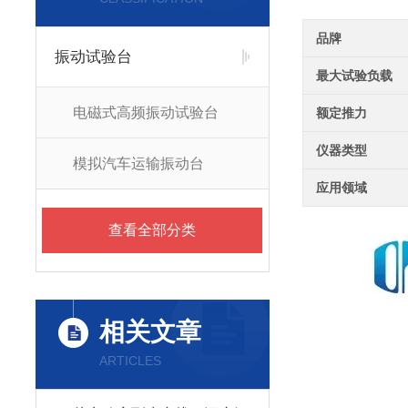
品牌
振动试验台
最大试验负载
电磁式高频振动试验台
额定推力
仪器类型
模拟汽车运输振动台
应用领域
查看全部分类
相关文章
ARTICLES