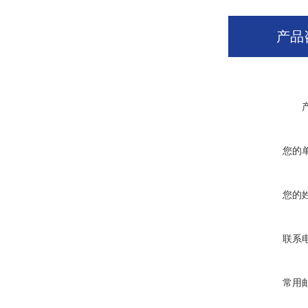
产品
您的
您的
联系
常用