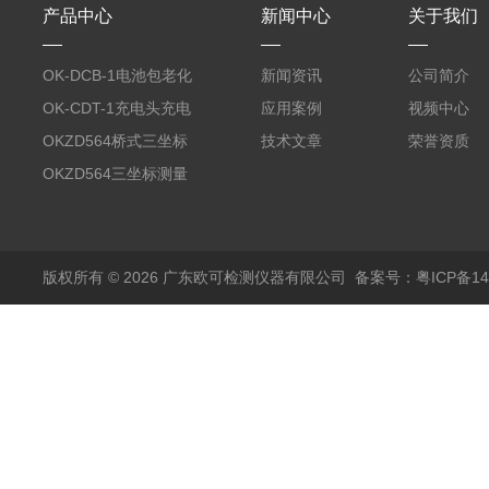
产品中心
新闻中心
关于我们
OK-DCB-1电池包老化
新闻资讯
公司简介
测试系统
OK-CDT-1充电头充电
应用案例
视频中心
宝测试系统
OKZD564桥式三坐标
技术文章
荣誉资质
测量仪
OKZD564三坐标测量
仪
版权所有 © 2026 广东欧可检测仪器有限公司
备案号：粤ICP备14