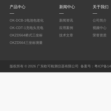
产品中心
新闻中心
关于我们
OK-DCB-1电池包老化
新闻资讯
公司简介
测试系统
OK-CDT-1充电头充电
应用案例
视频中心
宝测试系统
OKZD564桥式三坐标
技术文章
荣誉资质
测量仪
OKZD564三坐标测量
仪
版权所有 © 2026 广东欧可检测仪器有限公司
备案号：粤ICP备14